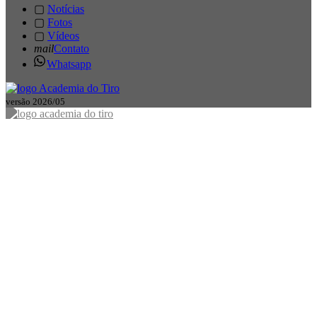
▢
Notícias
▢
Fotos
▢
Vídeos
mail
Contato
Whatsapp
versão 2026/05