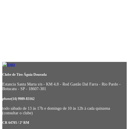
Clube de Tiro Águia Dourada
Estancia Santa Marta s/n - KM 4,8 - Rod Gastão Dal Farra - Rio Pardo -
Botucatu - SP - 18607-301
phone
(14) 9989-83162
todo sábado de 13 às 17h e domingo de 10 às 12h à cada quinzena
(consultar o clube)
CR 64705 / 2ª RM