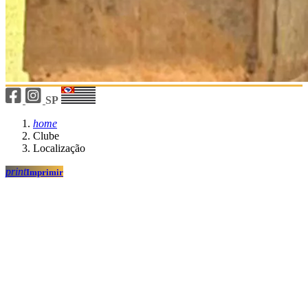
SP
home
Clube
Localização
print
Imprimir