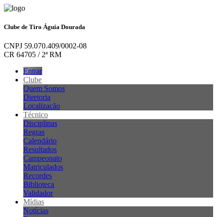
Clube de Tiro Águia Dourada
CNPJ 59.070.409/0002-08
CR 64705 / 2ª RM
Entrar
Clube
Quem Somos
Diretoria
Localização
Técnico
Disciplinas
Regras
Calendário
Resultados
Campeonato
Matriculados
Recordes
Biblioteca
Validador
Mídias
Notícias