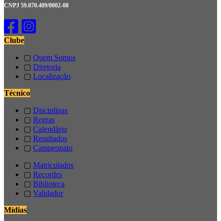
CNPJ 59.070.409/0002-08
Clube
▢
Quem Somos
▢
Diretoria
▢
Localização
Técnico
▢
Disciplinas
▢
Regras
▢
Calendário
▢
Resultados
▢
Campeonato
▢
Matriculados
▢
Recordes
▢
Biblioteca
▢
Validador
Mídias