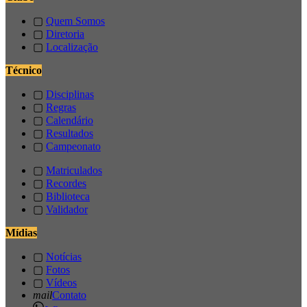
▢
Quem Somos
▢
Diretoria
▢
Localização
Técnico
▢
Disciplinas
▢
Regras
▢
Calendário
▢
Resultados
▢
Campeonato
▢
Matriculados
▢
Recordes
▢
Biblioteca
▢
Validador
Mídias
▢
Notícias
▢
Fotos
▢
Vídeos
mail
Contato