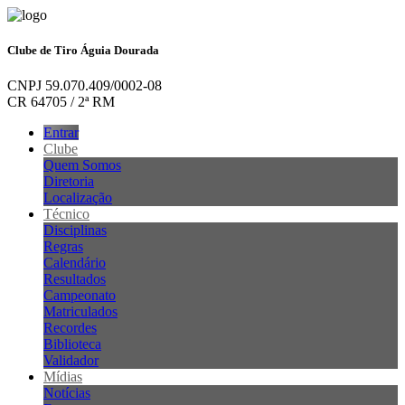
Clube de Tiro Águia Dourada
CNPJ 59.070.409/0002-08
CR 64705 / 2ª RM
Entrar
Clube
Quem Somos
Diretoria
Localização
Técnico
Disciplinas
Regras
Calendário
Resultados
Campeonato
Matriculados
Recordes
Biblioteca
Validador
Mídias
Notícias