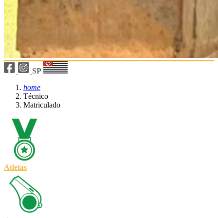
SP
home
Técnico
Matriculado
Atletas