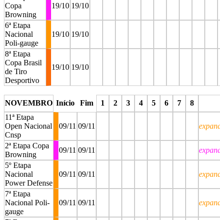
Copa
19/10
19/10
Browning
6ª Etapa
Nacional
19/10
19/10
Poli-gauge
8ª Etapa
Copa Brasil
19/10
19/10
de Tiro
Desportivo
stop
stop
stop
stop
stop
stop
stop
stop
stop
stop
NOVEMBRO
Início
Fim
1
2
3
4
5
6
7
8
11ª Etapa
Open Nacional
09/11
09/11
expan
Cnsp
2ª Etapa Copa
09/11
09/11
expan
Browning
5º Etapa
Nacional
09/11
09/11
expan
Power Defense
7ª Etapa
Nacional Poli-
09/11
09/11
expan
gauge