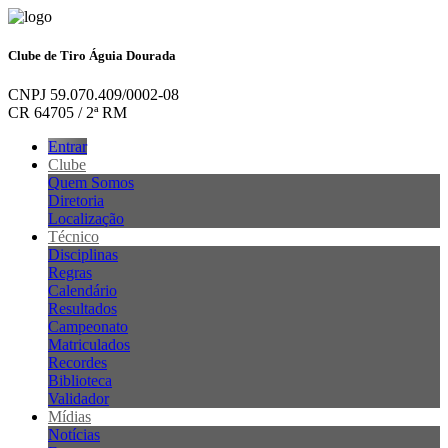
Clube de Tiro Águia Dourada
CNPJ 59.070.409/0002-08
CR 64705 / 2ª RM
Entrar
Clube
Quem Somos
Diretoria
Localização
Técnico
Disciplinas
Regras
Calendário
Resultados
Campeonato
Matriculados
Recordes
Biblioteca
Validador
Mídias
Notícias