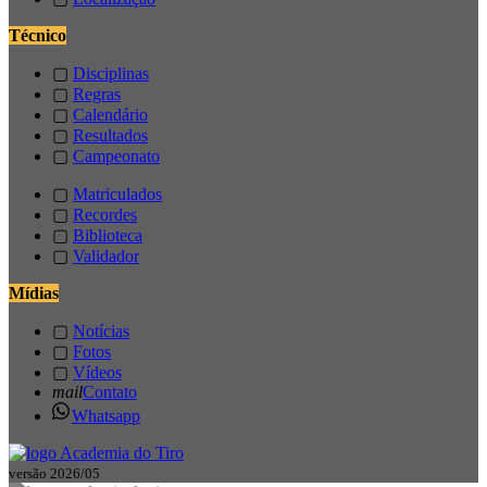
Técnico
▢
Disciplinas
▢
Regras
▢
Calendário
▢
Resultados
▢
Campeonato
▢
Matriculados
▢
Recordes
▢
Biblioteca
▢
Validador
Mídias
▢
Notícias
▢
Fotos
▢
Vídeos
mail
Contato
Whatsapp
versão 2026/05