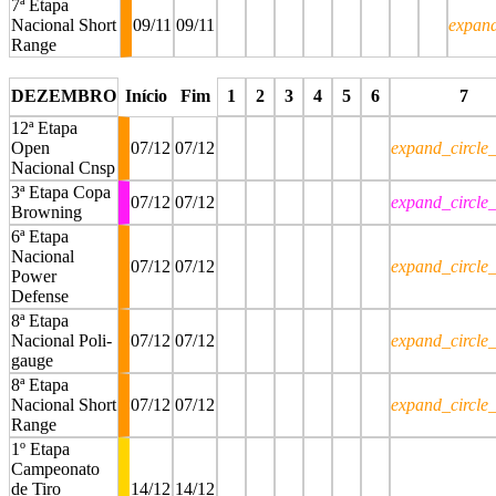
7ª Etapa
Nacional Short
09/11
09/11
expan
Range
stop
stop
stop
stop
stop
stop
stop
stop
DEZEMBRO
Início
Fim
1
2
3
4
5
6
7
12ª Etapa
Open
07/12
07/12
expand_circle
Nacional Cnsp
3ª Etapa Copa
07/12
07/12
expand_circle
Browning
6ª Etapa
Nacional
07/12
07/12
expand_circle
Power
Defense
8ª Etapa
Nacional Poli-
07/12
07/12
expand_circle
gauge
8ª Etapa
Nacional Short
07/12
07/12
expand_circle
Range
1º Etapa
Campeonato
de Tiro
14/12
14/12