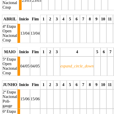
23/03
23/03
Nacional
Cnsp
stop
stop
stop
stop
stop
stop
stop
stop
stop
stop
sto
ABRIL
Início
Fim
1
2
3
4
5
6
7
8
9
10
11
4ª Etapa
Open
13/04
13/04
Nacional
Cnsp
stop
stop
stop
stop
stop
stop
stop
stop
stop
stop
stop
MAIO
Início
Fim
1
2
3
4
5
6
7
5ª Etapa
Open
04/05
04/05
expand_circle_down
Nacional
Cnsp
stop
stop
stop
stop
stop
stop
stop
JUNHO
Início
Fim
1
2
3
4
5
6
7
8
9
10
11
2ª Etapa
Nacional
15/06
15/06
Poli-
gauge
6ª Etapa