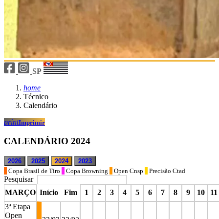
SP
home
Técnico
Calendário
print
Imprimir
CALENDÁRIO 2024
2026
2025
2024
2023
Copa Brasil de Tiro
Copa Browning
Open Cnsp
Precisão Ctad
Pesquisar
MARÇO
Início
Fim
1
2
3
4
5
6
7
8
9
10
11
3ª Etapa
Open