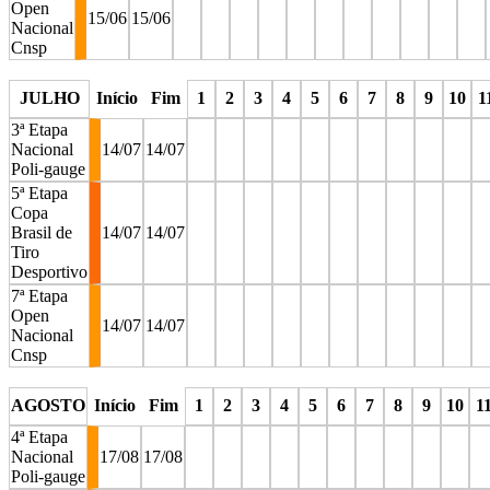
Open
15/06
15/06
Nacional
Cnsp
stop
stop
stop
stop
stop
stop
stop
stop
stop
stop
stop
JULHO
Início
Fim
1
2
3
4
5
6
7
8
9
10
1
3ª Etapa
Nacional
14/07
14/07
Poli-gauge
5ª Etapa
Copa
Brasil de
14/07
14/07
Tiro
Desportivo
7ª Etapa
Open
14/07
14/07
Nacional
Cnsp
stop
stop
stop
stop
stop
stop
stop
stop
stop
stop
st
AGOSTO
Início
Fim
1
2
3
4
5
6
7
8
9
10
1
4ª Etapa
Nacional
17/08
17/08
Poli-gauge