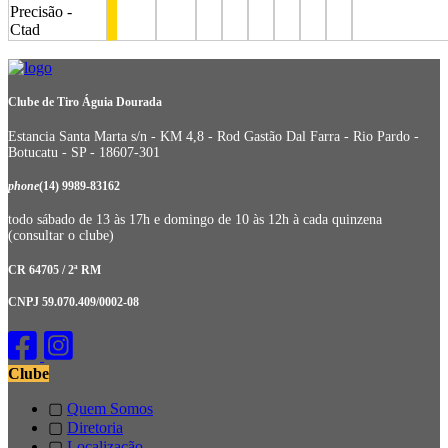
Precisão -
Ctad
stop
stop
stop
stop
stop
stop
stop
Clube de Tiro Águia Dourada
Estancia Santa Marta s/n - KM 4,8 - Rod Gastão Dal Farra - Rio Pardo -
Botucatu - SP - 18607-301
phone
(14) 9989-83162
todo sábado de 13 às 17h e domingo de 10 às 12h à cada quinzena
(consultar o clube)
CR 64705 / 2ª RM
CNPJ 59.070.409/0002-08
Clube
▢
Quem Somos
▢
Diretoria
▢
Localização