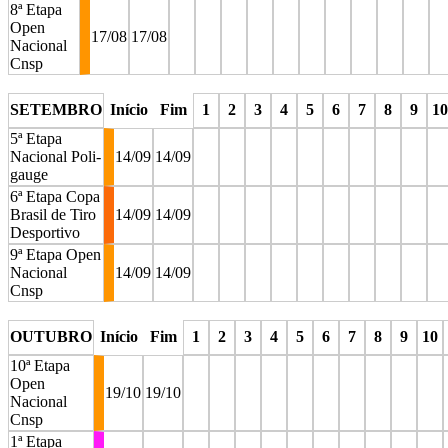
8ª Etapa
Open
17/08
17/08
Nacional
Cnsp
stop
stop
stop
stop
stop
stop
stop
stop
stop
stop
st
SETEMBRO
Início
Fim
1
2
3
4
5
6
7
8
9
10
5ª Etapa
Nacional Poli-
14/09
14/09
gauge
6ª Etapa Copa
Brasil de Tiro
14/09
14/09
Desportivo
9ª Etapa Open
Nacional
14/09
14/09
Cnsp
stop
stop
stop
stop
stop
stop
stop
stop
stop
sto
OUTUBRO
Início
Fim
1
2
3
4
5
6
7
8
9
10
10ª Etapa
Open
19/10
19/10
Nacional
Cnsp
1ª Etapa